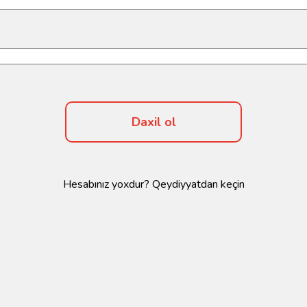
Daxil ol
Hesabınız yoxdur?
Qeydiyyatdan keçin