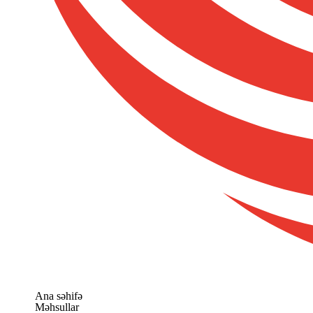
Ana səhifə
Məhsullar